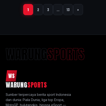
1
2
3
…
13
»
WARUNG
SPORTS
WS
WARUNG
SPORTS
Sumber terpercaya berita sport Indonesia
dan dunia: Piala Dunia, liga top Eropa,
MotoGP, bulutangkis, hingga eSport —