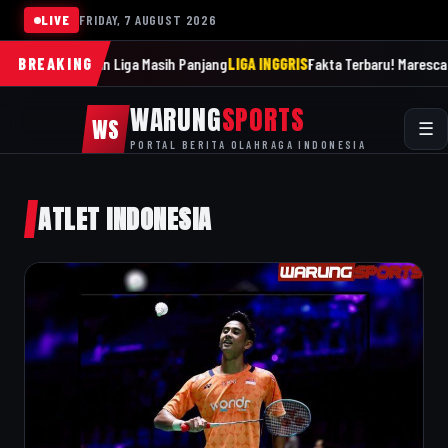
LIVE
FRIDAY, 7 AUGUST 2026
i Ingatkan Liga Masih Panjang
BREAKING
LIGA INGGRIS
Fakta Terbaru! Maresca Tak Pe
WARUNG
SPORTS
WS
☰
PORTAL BERITA OLAHRAGA INDONESIA
ATLET INDONESIA