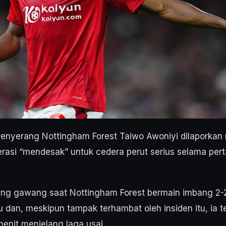
Penyerang Nottingham Forest Taiwo Awoniyi dilaporka
erasi “mendesak” untuk cedera perut serius selama per
ang gawang saat Nottingham Forest bermain imbang 2-
u dan, meskipun tampak terhambat oleh insiden itu, ia t
enit menjelang laga usai.