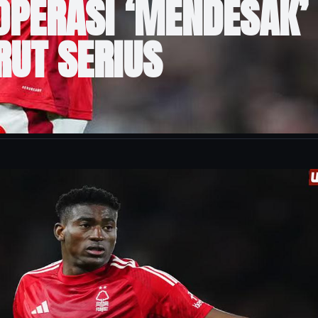
PERASI ‘MENDESAK’
RUT SERIUS