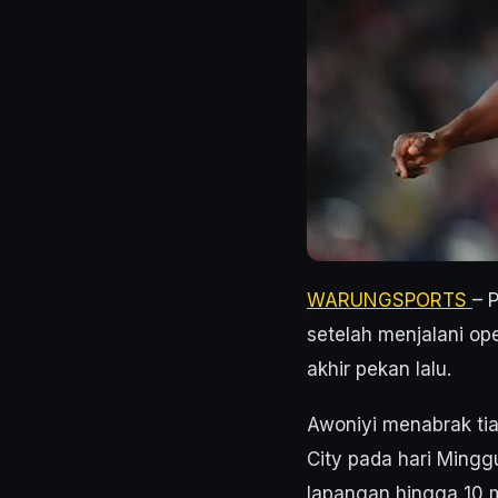
WARUNGSPORTS
– 
setelah menjalani op
akhir pekan lalu.
Awoniyi menabrak ti
City pada hari Mingg
lapangan hingga 10 m