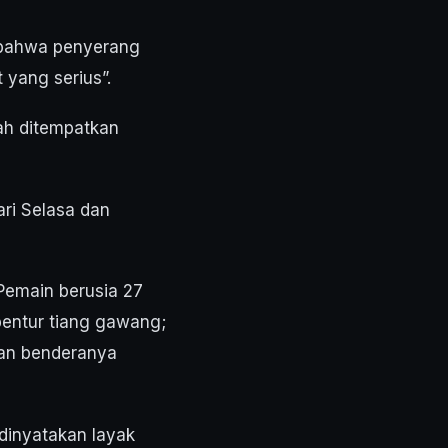
 bahwa penyerang
 yang serius”.
ah ditempatkan
ri Selasa dan
emain berusia 27
ntur tiang gawang;
kan benderanya
dinyatakan layak