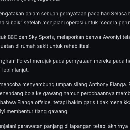
engatakan dalam sebuah pernyataan pada hari Selasa
ndisi baik” setelah menjalani operasi untuk “cedera perut
suk BBC dan Sky Sports, melaporkan bahwa Awoniyi tel
atan di rumah sakit untuk rehabilitasi.
ingham Forest merujuk pada pernyataan mereka pada ha
lebih lanjut.
 mencoba menyambung umpan silang Anthony Elanga. P
menendang bola ke gawang namun percobaannya membe
bahwa Elanga offside, tetapi hakim garis tidak menaik
iyi membentur tiang gawang.
jalani perawatan panjang di lapangan tetapi akhirnya 