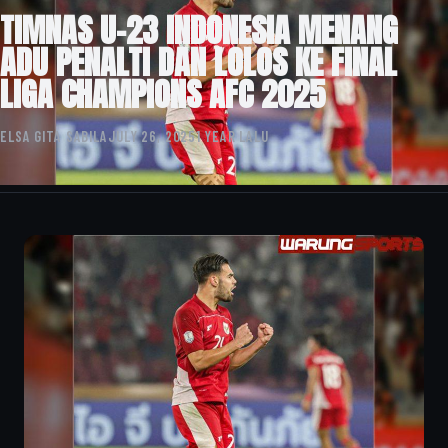
TIMNAS U-23 INDONESIA MENANG
ADU PENALTI DAN LOLOS KE FINAL
LIGA CHAMPIONS AFC 2025
ELSA GITA SABILA
JULY 26, 2025
1 YEAR LALU