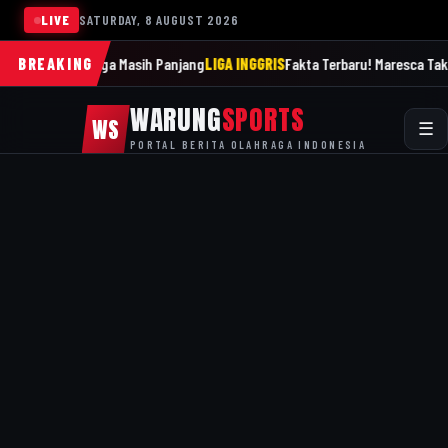
LIVE
SATURDAY, 8 AUGUST 2026
Ingatkan Liga Masih Panjang
BREAKING
LIGA INGGRIS
Fakta Terbaru! Maresca Tak Pern
WARUNG
SPORTS
WS
☰
PORTAL BERITA OLAHRAGA INDONESIA