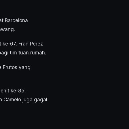
at Barcelona
gawang.
 ke-67, Fran Perez
gi tim tuan rumah.
e Frutos yang
enit ke-85,
io Camelo juga gagal