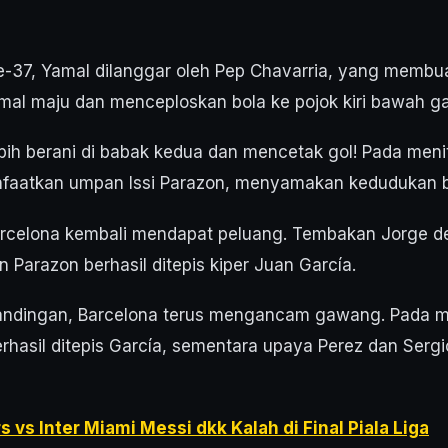
ke-37, Yamal dilanggar oleh Pep Chavarria, yang membu
amal maju dan menceploskan bola ke pojok kiri bawah 
bih berani di babak kedua dan mencetak gol! Pada menit
aatkan umpan Issi Parazon, menyamakan kedudukan ba
arcelona kembali mendapat peluang. Tembakan Jorge d
arazon berhasil ditepis kiper Juan García.
tandingan, Barcelona terus mengancam gawang. Pada m
hasil ditepis García, sementara upaya Perez dan Serg
 vs Inter Miami Messi dkk Kalah di Final Piala Liga