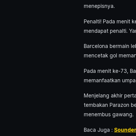
menepisnya.
Penalti! Pada menit 
mendapat penalti. Y
Barcelona bermain le
mencetak gol memanf
Pada menit ke-73, B
memanfaatkan umpan P
Menjelang akhir per
tembakan Parazon ber
menembus gawang.
Baca Juga :
Sounders