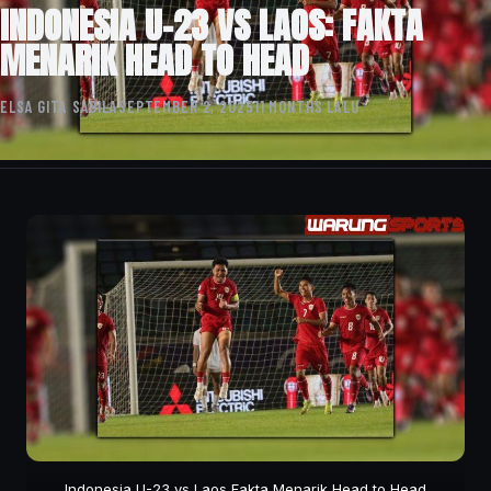
INDONESIA U-23 VS LAOS: FAKTA
MENARIK HEAD TO HEAD
ELSA GITA SABILA
SEPTEMBER 2, 2025
11 MONTHS LALU
Indonesia U-23 vs Laos Fakta Menarik Head to Head