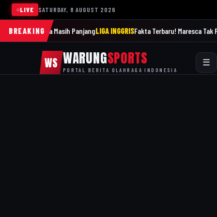
LIVE
SATURDAY, 8 AUGUST 2026
ngatkan Liga Masih Panjang
BREAKING
LIGA INGGRIS
Fakta Terbaru! Maresca Tak Perna
WARUNG
SPORTS
WS
☰
PORTAL BERITA OLAHRAGA INDONESIA